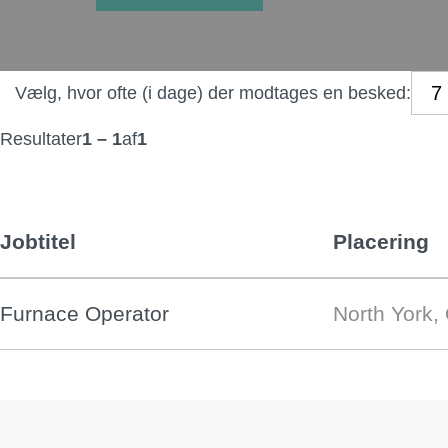
Vælg, hvor ofte (i dage) der modtages en besked:
Resultater
1 – 1
af
1
Jobtitel
Placering
Furnace Operator
North York,