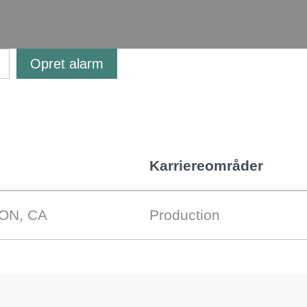
Opret alarm
Karriereområder
 ON, CA
Production