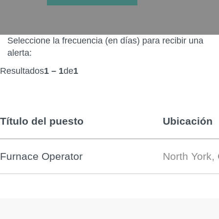
Seleccione la frecuencia (en días) para recibir una
alerta:
Resultados
1 – 1
de
1
Título del puesto
Ubicación
Furnace Operator
North York,