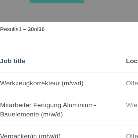
Results
1 – 30
of
30
Job title
Loc
Werkzeugkorrekteur (m/w/d)
Off
Mitarbeiter Fertigung Aluminium-
Wie
Bauelemente (m/w/d)
Verpacker/in (m/w/d)
Off