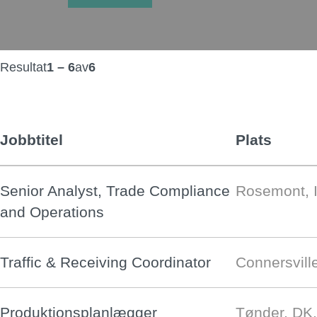
Resultat
1 – 6
av
6
Jobbtitel
Plats
Senior Analyst, Trade Compliance
Rosemont, 
and Operations
Traffic & Receiving Coordinator
Connersvill
Produktionsplanlægger
Tønder, DK