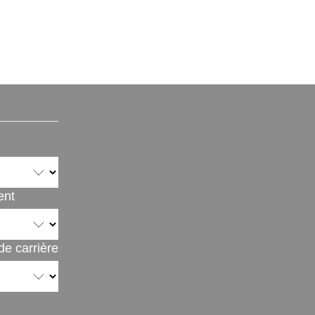
ent
e carrière