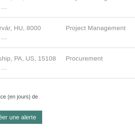
s …
rvár, HU, 8000
Project Management
s …
hip, PA, US, 15108
Procurement
s …
ce (en jours) de
er une alerte