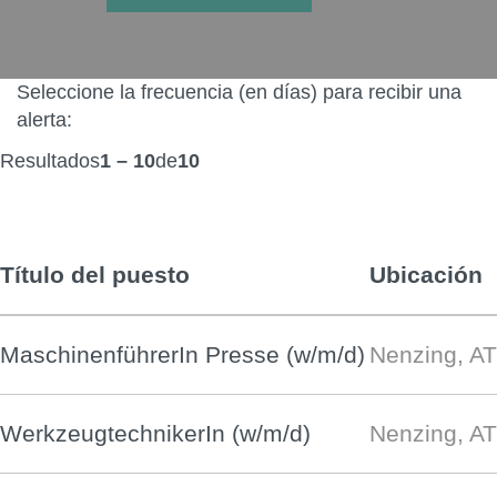
Seleccione la frecuencia (en días) para recibir una
alerta:
Resultados
1 – 10
de
10
Título del puesto
Ubicación
MaschinenführerIn Presse (w/m/d)
Nenzing, AT
WerkzeugtechnikerIn (w/m/d)
Nenzing, AT