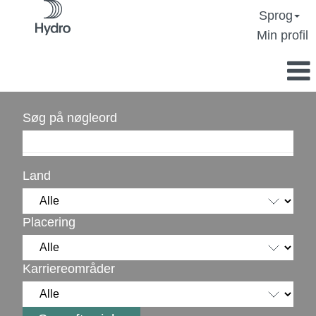
Sprog
Min profil
Søg på nøgleord
Land
Placering
Karriereområder