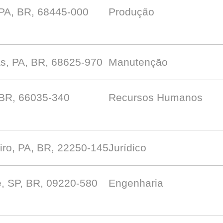
 PA, BR, 68445-000
Produção
s, PA, BR, 68625-970
Manutenção
 BR, 66035-340
Recursos Humanos
iro, PA, BR, 22250-145
Jurídico
, SP, BR, 09220-580
Engenharia