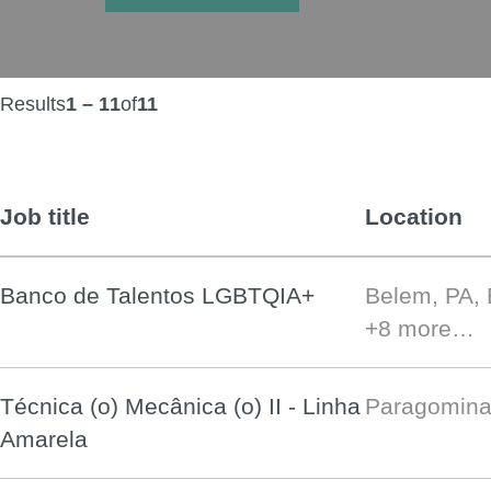
Results
1 – 11
of
11
Job title
Location
Banco de Talentos LGBTQIA+
Belem, PA,
+8 more…
Técnica (o) Mecânica (o) II - Linha
Paragomina
Amarela