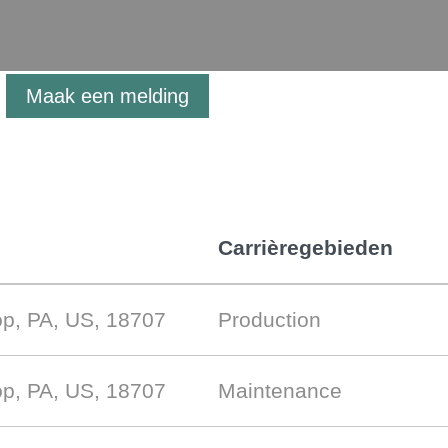
Maak een melding
Carrièregebieden
p, PA, US, 18707
Production
p, PA, US, 18707
Maintenance