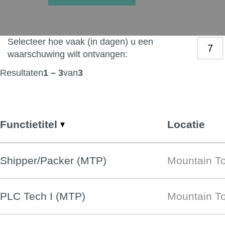
Selecteer hoe vaak (in dagen) u een
waarschuwing wilt ontvangen:
Resultaten
1 – 3
van
3
Functietitel
Locatie
Shipper/Packer (MTP)
Mountain To
PLC Tech I (MTP)
Mountain To