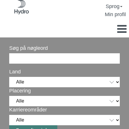
Sprog
Min profil
Søg på nøgleord
Land
Placering
Karriereområder