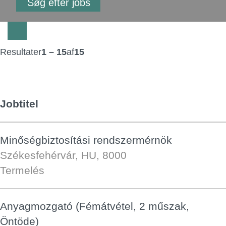
Resultater
1 – 15
af
15
Jobtitel
Minőségbiztosítási rendszermérnök
Székesfehérvár, HU, 8000
Termelés
Anyagmozgató (Fémátvétel, 2 műszak,
Öntöde)