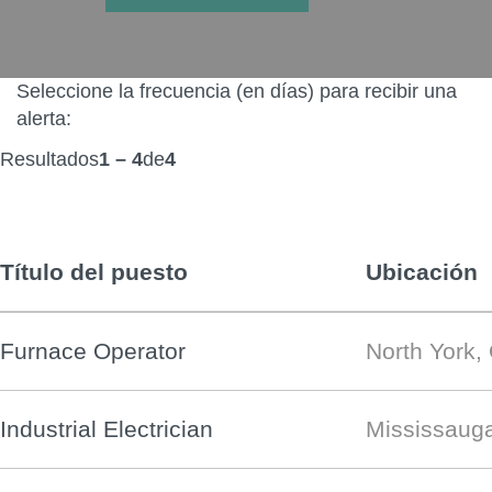
Seleccione la frecuencia (en días) para recibir una
alerta:
Resultados
1 – 4
de
4
Título del puesto
Ubicación
Furnace Operator
North York,
Industrial Electrician
Mississaug