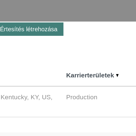
Értesítés létrehozása
Karrierterületek
Kentucky, KY, US,
Production