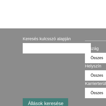
Keresés kulcsszó alapján
Ország
Helyszín
Karrierterü