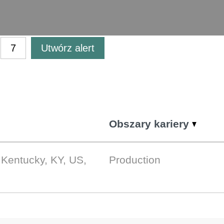
Utwórz alert
Obszary kariery
Kentucky, KY, US,
Production