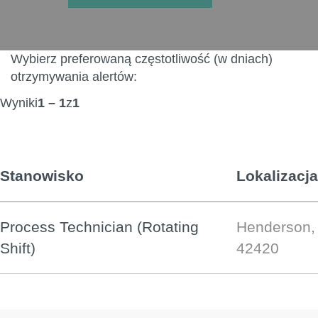
Wybierz preferowaną częstotliwość (w dniach)
otrzymywania alertów:
Wyniki
1 – 1
z
1
Stanowisko
Lokalizacja
Process Technician (Rotating
Henderson, 
Shift)
42420