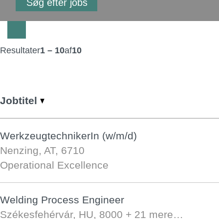
Resultater
1 – 10
af
10
Jobtitel
WerkzeugtechnikerIn (w/m/d)
Nenzing, AT, 6710
Operational Excellence
Welding Process Engineer
Székesfehérvár, HU, 8000
+ 21 mere…