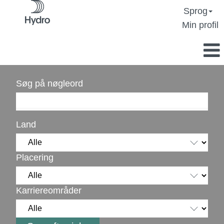
Sprog
Min profil
Søg på nøgleord
Land
Placering
Karriereområder