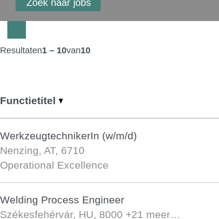
Resultaten
1 – 10
van
10
Functietitel
WerkzeugtechnikerIn (w/m/d)
Nenzing, AT, 6710
Operational Excellence
Welding Process Engineer
Székesfehérvár, HU, 8000
+21 meer…