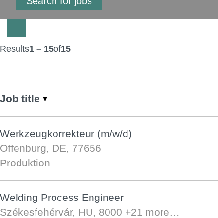
Results
1 – 15
of
15
Job title
Werkzeugkorrekteur (m/w/d)
Offenburg, DE, 77656
Produktion
Welding Process Engineer
Székesfehérvár, HU, 8000
+21 more…