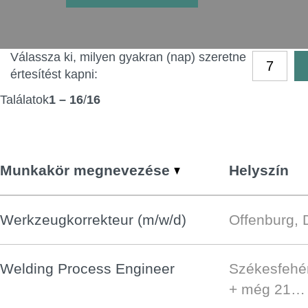
Válassza ki, milyen gyakran (nap) szeretne
értesítést kapni:
Találatok
1 – 16
/
16
Munkakör megnevezése
Helyszín
Werkzeugkorrekteur (m/w/d)
Offenburg, 
Welding Process Engineer
Székesfehé
+ még 21…