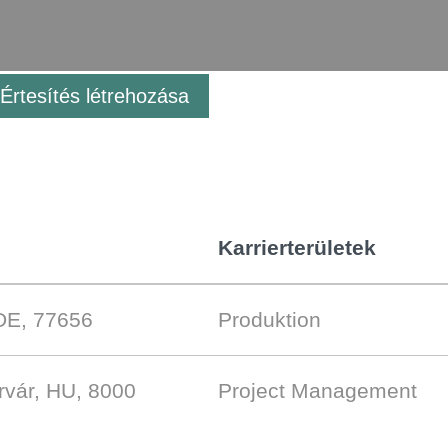
Értesítés létrehozása
Karrierterületek
DE, 77656
Produktion
rvár, HU, 8000
Project Management