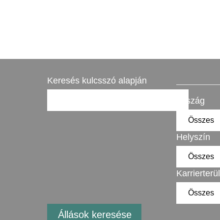
Keresés kulcsszó alapján
Ország
Helyszín
Karrierterü