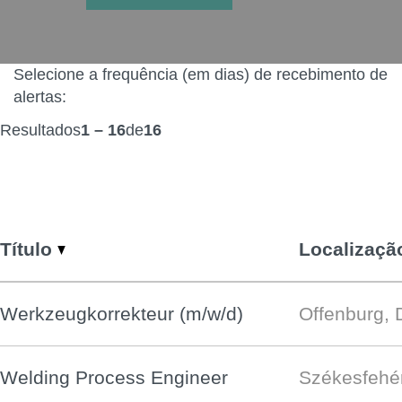
Selecione a frequência (em dias) de recebimento de
alertas:
Resultados
1 – 16
de
16
Título
Localizaçã
Werkzeugkorrekteur (m/w/d)
Offenburg, 
Welding Process Engineer
Székesfehé