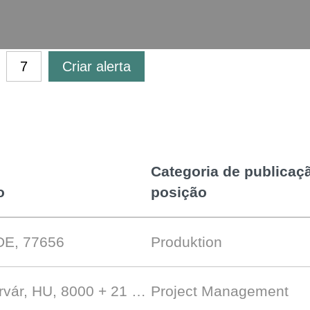
Criar alerta
Categoria de publicaç
o
posição
DE, 77656
Produktion
rvár, HU, 8000
+ 21 …
Project Management