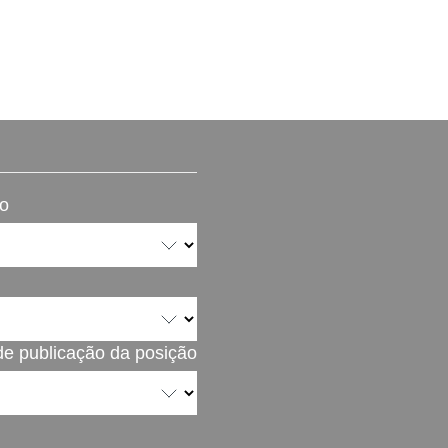
ão
de publicação da posição