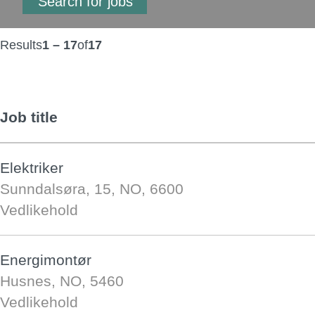
Results
1 – 17
of
17
Job title
Elektriker
Sunndalsøra, 15, NO, 6600
Vedlikehold
Energimontør
Husnes, NO, 5460
Vedlikehold