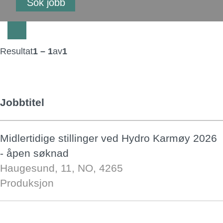
Resultat
1 – 1
av
1
Jobbtitel
Midlertidige stillinger ved Hydro Karmøy 2026
- åpen søknad
Haugesund, 11, NO, 4265
Produksjon