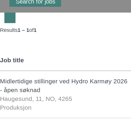
Results
1 – 1
of
1
Job title
Midlertidige stillinger ved Hydro Karmøy 2026
- åpen søknad
Haugesund, 11, NO, 4265
Produksjon