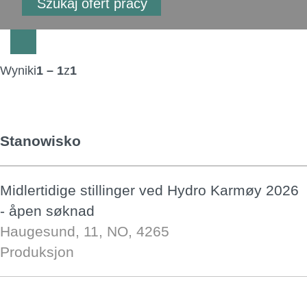
Wyniki
1 – 1
z
1
Stanowisko
Midlertidige stillinger ved Hydro Karmøy 2026
- åpen søknad
Haugesund, 11, NO, 4265
Produksjon