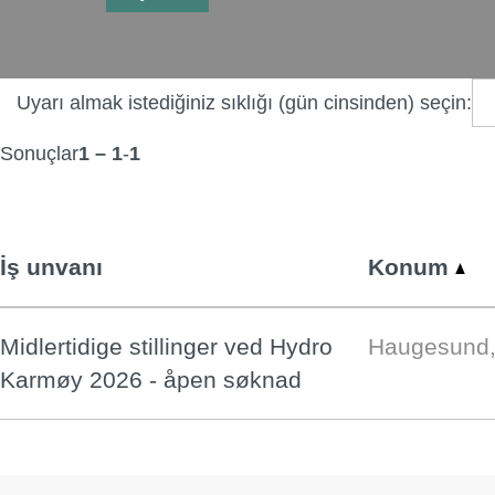
Uyarı almak istediğiniz sıklığı (gün cinsinden) seçin:
Sonuçlar
1 – 1
-
1
İş unvanı
Konum
Midlertidige stillinger ved Hydro
Haugesund,
Karmøy 2026 - åpen søknad