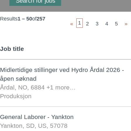
Results
1 – 50
of
257
1
«
2
3
4
5
»
Job title
Midlertidige stillinger ved Hydro Årdal 2026 -
åpen søknad
Årdal, NO, 6884
+1 more…
Produksjon
General Laborer - Yankton
Yankton, SD, US, 57078