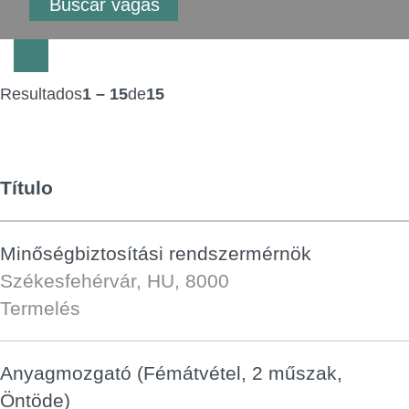
Resultados
1 – 15
de
15
Título
Minőségbiztosítási rendszermérnök
Székesfehérvár, HU, 8000
Termelés
Anyagmozgató (Fémátvétel, 2 műszak,
Öntöde)