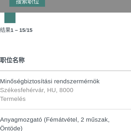
结果
1 – 15
/
15
职位名称
Minőségbiztosítási rendszermérnök
Székesfehérvár, HU, 8000
Termelés
Anyagmozgató (Fémátvétel, 2 műszak,
Öntöde)