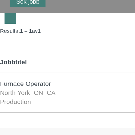
Resultat
1 – 1
av
1
Jobbtitel
Furnace Operator
North York, ON, CA
Production