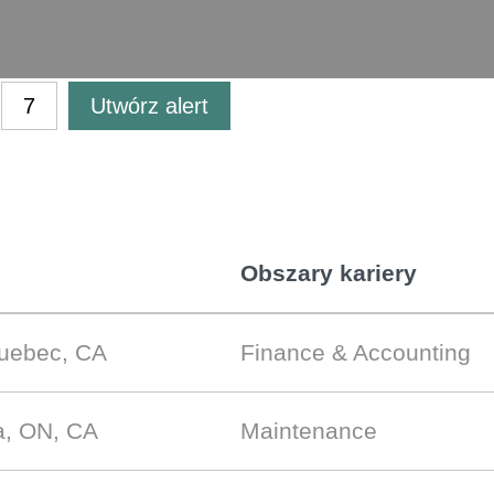
Utwórz alert
Obszary kariery
Quebec, CA
Finance & Accounting
a, ON, CA
Maintenance