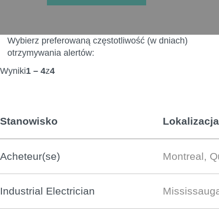
Wybierz preferowaną częstotliwość (w dniach)
otrzymywania alertów:
Wyniki
1 – 4
z
4
Stanowisko
Lokalizacja
Acheteur(se)
Montreal, 
Industrial Electrician
Mississaug