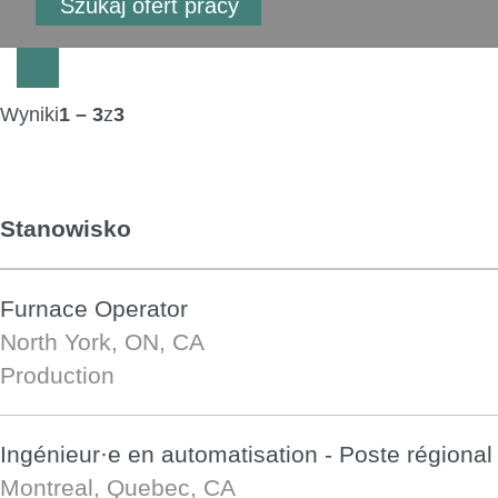
Wyniki
1 – 3
z
3
Stanowisko
Furnace Operator
North York, ON, CA
Production
Ingénieur·e en automatisation - Poste régional
Montreal, Quebec, CA