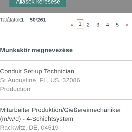
Találatok
1 – 50
/
261
1
«
2
3
4
5
»
Munkakör megnevezése
Conduit Set-up Technician
St.Augustine, FL, US, 32086
Production
Mitarbeiter Produktion/Gießereimechaniker
(m/w/d) - 4-Schichtsystem
Rackwitz, DE, 04519