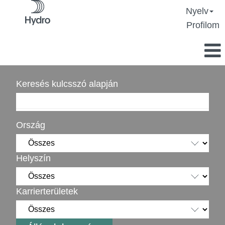
Nyelv
Profilom
Keresés kulcsszó alapján
Ország
Helyszín
Karrierterületek