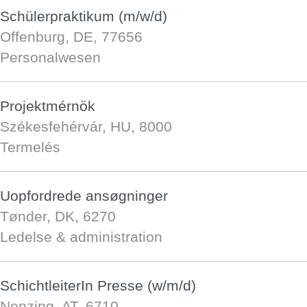
Schülerpraktikum (m/w/d)
Offenburg, DE, 77656
Personalwesen
Projektmérnök
Székesfehérvár, HU, 8000
Termelés
Uopfordrede ansøgninger
Tønder, DK, 6270
Ledelse & administration
SchichtleiterIn Presse (w/m/d)
Nenzing, AT, 6710