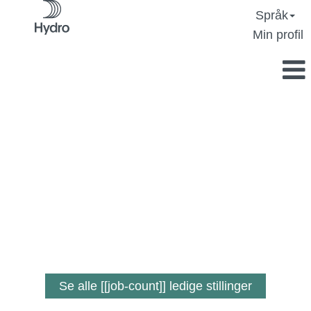
Språk
Min profil
En jobb der
du betyr noe.
Se alle [[job-count]] ledige stillinger