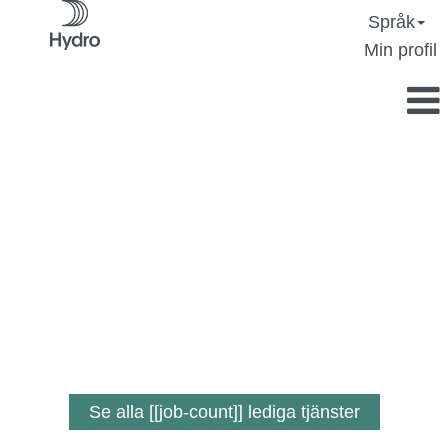
Språk
Min profil
Ett jobb där du
gör skillnad.
Se alla [[job-count]] lediga tjänster