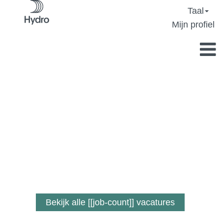
Taal
Mijn profiel
Een job waarbij
je ertoe doet.
Bekijk alle [[job-count]] vacatures