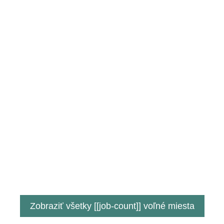
Zobraziť všetky [[job-count]] voľné miesta