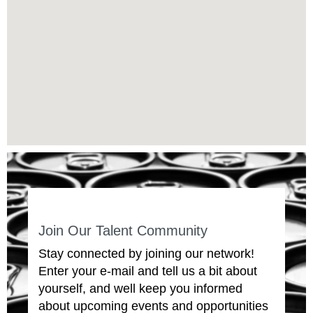
não
conseguem
ler
o
mapa
pesquisável
a
seguir.
Join Our Talent Community
Stay connected by joining our network!
Enter your e-mail and tell us a bit about
yourself, and well keep you informed
about upcoming events and opportunities