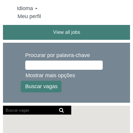
Idioma
Meu perfil
View all jobs
Procurar por palavra-chave
Mostrar mais opções
Os
leitores
de
tela