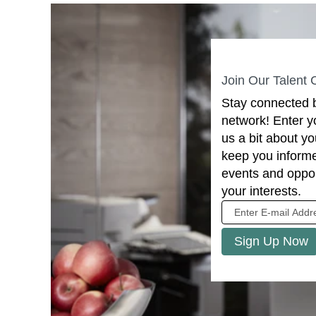
Join Our Talent
Stay connected b
network! Enter yo
us a bit about yo
keep you inform
events and oppor
your interests.