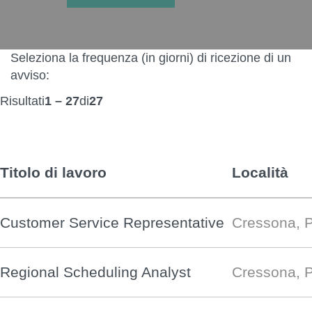
Seleziona la frequenza (in giorni) di ricezione di un
avviso:
Risultati
1 – 27
di
27
Titolo di lavoro
Località
Customer Service Representative
Cressona, 
Regional Scheduling Analyst
Cressona, 