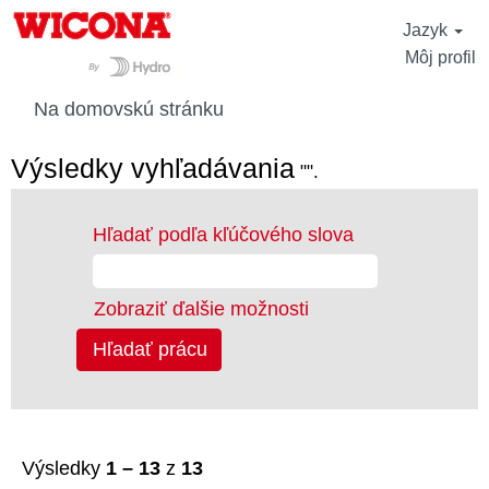
Jazyk
Môj profil
Na domovskú stránku
Výsledky vyhľadávania
"".
Hľadať podľa kľúčového slova
Zobraziť ďalšie možnosti
Výsledky
1 – 13
z
13