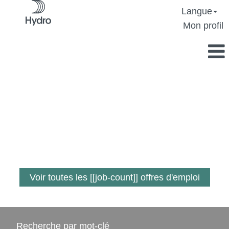
Langue
Mon profil
Un emploi où vous
faites la différence
Voir toutes les [[job-count]] offres d'emploi
Recherche par mot-clé