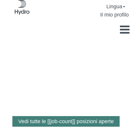
Lingua
Il mio profilo
Un lavoro in cui
fai la differenza.
Vedi tutte le [[job-count]] posizioni aperte