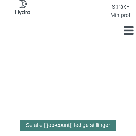
Språk
Min profil
En jobb der
du betyr noe.
Se alle [[job-count]] ledige stillinger