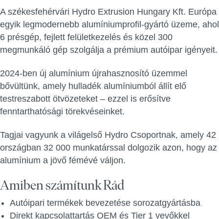
A székesfehérvári Hydro Extrusion Hungary Kft. Európa
egyik legmodernebb alumíniumprofil-gyártó üzeme, ahol
6 présgép, fejlett felületkezelés és közel 300
megmunkáló gép szolgálja a prémium autóipar igényeit.
2024-ben új alumínium újrahasznosító üzemmel
bővültünk, amely hulladék alumíniumból állít elő
testreszabott ötvözeteket – ezzel is erősítve
fenntarthatósági törekvéseinket.
Tagjai vagyunk a világelső Hydro Csoportnak, amely 42
országban 32 000 munkatárssal dolgozik azon, hogy az
alumínium a jövő fémévé váljon.
Amiben számítunk Rád
Autóipari termékek bevezetése sorozatgyártásba
Direkt kapcsolattartás OEM és Tier 1 vevőkkel