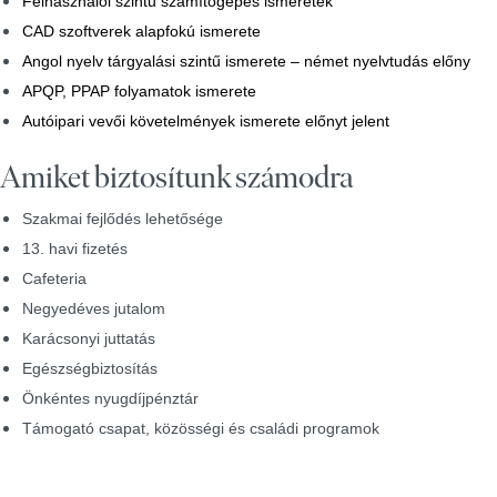
Felhasználói szintű számítógépes ismeretek
CAD szoftverek alapfokú ismerete
Angol nyelv tárgyalási szintű ismerete – német nyelvtudás előny
APQP, PPAP folyamatok ismerete
Autóipari vevői követelmények ismerete előnyt jelent
Amiket biztosítunk számodra
Szakmai fejlődés lehetősége
13. havi fizetés
Cafeteria
Negyedéves jutalom
Karácsonyi juttatás
Egészségbiztosítás
Önkéntes nyugdíjpénztár
Támogató csapat, közösségi és családi programok