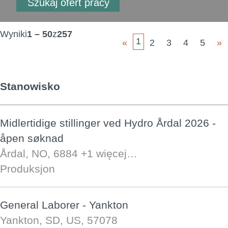
Wyniki
1 – 50
z
257
1
«
2
3
4
5
»
Stanowisko
Midlertidige stillinger ved Hydro Årdal 2026 -
åpen søknad
Årdal, NO, 6884
+1 więcej…
Produksjon
General Laborer - Yankton
Yankton, SD, US, 57078