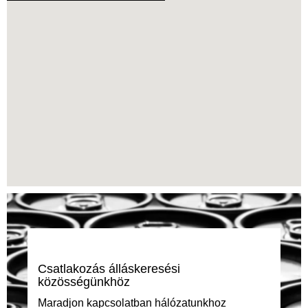
képernyőolvasó
programok
nem
tudják
leolvasni
a
következő
kereshető
térképet.
Csatlakozás álláskeresési
közösségünkhöz
Maradjon kapcsolatban hálózatunkhoz